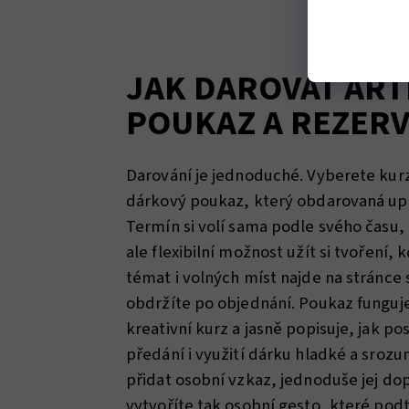
JAK DAROVAT AR
POUKAZ A REZER
Darování je jednoduché. Vyberete kur
dárkový poukaz, který obdarovaná upla
Termín si volí sama podle svého času, 
ale flexibilní možnost užít si tvoření, 
témat i volných míst najde na stránce 
obdržíte po objednání. Poukaz funguj
kreativní kurz a jasně popisuje, jak p
předání i využití dárku hladké a sroz
přidat osobní vzkaz, jednoduše jej dop
vytvoříte tak osobní gesto, které pod