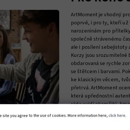
ArtMoment je vhodný pro 
poprvé, i pro ty, kteří už
narozeninám pro přítelk
společně strávenému čas
ale i posílení sebejistot
Kurzy jsou srozumitelné 
obdarovaná se rychle zori
se štětcem i barvami. Po
ke klasickým věcem, tvůr
přetrvá. ArtMoment ocen
která upřednostní autent
ráda uvidí okamžitý, hma
e site you agree to the use of cookies. More information here,
click here
.
DAROV