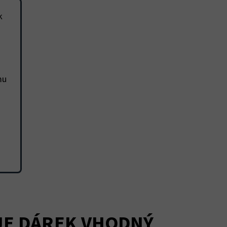
k
mu
JE DÁREK VHODNÝ