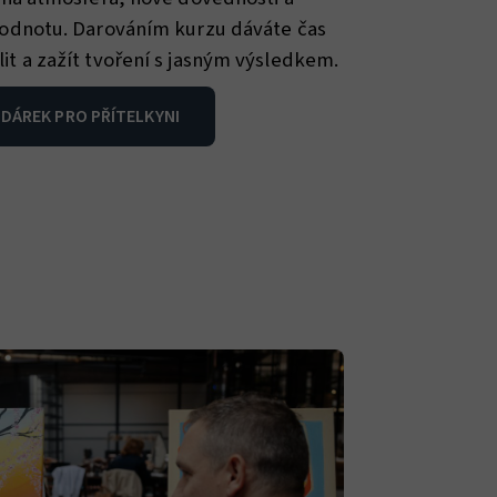
hodnotu. Darováním kurzu dáváte čas
t a zažít tvoření s jasným výsledkem.
 DÁREK PRO PŘÍTELKYNI