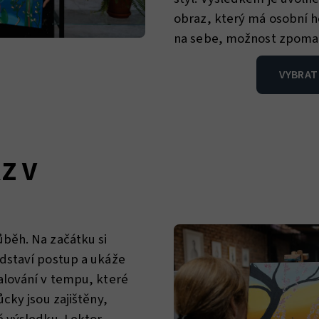
obraz, který má osobní 
na sebe, možnost zpomali
VYBRAT
Z V
běh. Na začátku si
dstaví postup a ukáže
alování v tempu, které
cky jsou zajištěny,