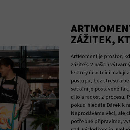
ARTMOMENT
ZÁŽITEK, K
ArtMoment je prostor, kd
zážitek. V našich výtva
lektory účastníci malují 
postupu, bez stresu a be
setkání je postavené tak
dílo a radost z procesu. 
pokud hledáte Dárek k na
Neprodáváme věci, ale ch
potřebné připravíme, vy
styl. Výsledkem je uvoln