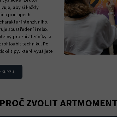
ě výsledku. Lektor
ivuje, aby si každý
ních principech
charakter intenzivního,
je soustředění i relax.
itelný pro začátečníky, a
 prohloubit techniku. Po
ické tipy, které využijete
R KURZU
PROČ ZVOLIT ARTMOMEN