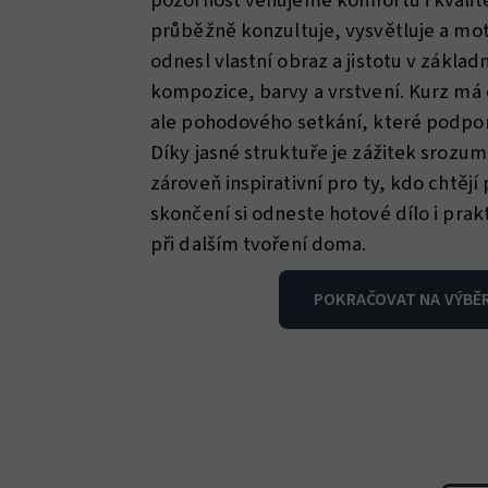
pozornost věnujeme komfortu i kvalit
průběžně konzultuje, vysvětluje a mot
odnesl vlastní obraz a jistotu v základ
kompozice, barvy a vrstvení. Kurz má 
ale pohodového setkání, které podporu
Díky jasné struktuře je zážitek srozum
zároveň inspirativní pro ty, kdo chtějí
skončení si odneste hotové dílo i prakt
při dalším tvoření doma.
POKRAČOVAT NA VÝBĚ