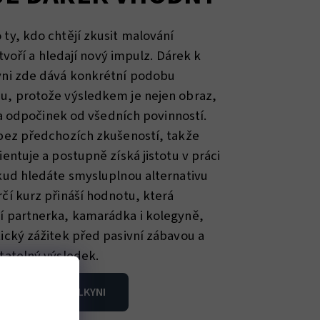
ty, kdo chtějí zkusit malování
 tvoří a hledají nový impulz. Dárek k
yni zde dává konkrétní podobu
u, protože výsledkem je nejen obraz,
y a odpočinek od všedních povinností.
bez předchozích zkušeností, takže
entuje a postupně získá jistotu v práci
kud hledáte smysluplnou alternativu
čí kurz přináší hodnotu, která
í partnerka, kamarádka i kolegyně,
ický zážitek před pasivní zábavou a
tatelný výsledek.
AT KURZ PŘÍTELKYNI