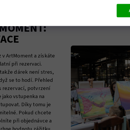
TMOMENT:
VACE
z v ArtMoment a získáte
tní při rezervaci.
takže dárek není stres,
když se to hodí. Přehled
s rezervací, potvrzení
e jako vstupenka na
ostupovat. Díky tomu je
umitelné. Pokud chcete
lníte při objednávce a
trhne hodnotu zážitku.