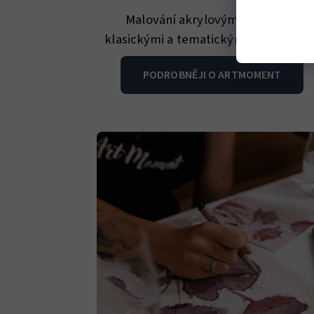
Malování akrylovými barvami s
klasickými a tematickými předlohami
PODROBNĚJI O ARTMOMENT