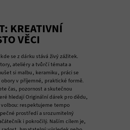
: KREATIVNÍ
STO VĚCI
de se z dárku stává živý zážitek.
ory, ateliéry a tvůrčí témata a
šet si malbu, keramiku, práci se
í obory v příjemné, praktické formě.
jete čas, pozornost a skutečnou
eré hledají Originální dárek pro dědu,
u volbou: respektujeme tempo
pečné prostředí a srozumitelný
ačátečník i pokročilý. Naším cílem je,
l radost, hmatatelný výsledek nebo