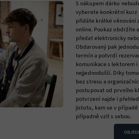
S nákupem dárku nebudet
vyberete konkrétní kurz
přidáte krátké věnování
online. Poukaz obdržíte
předat elektronicky nebo 
Obdarovaný pak jednodu
termín a potvrdí rezervac
komunikace s lektorem i
nejjednodušší. Díky tomu
bez stresu a organizačníc
postupovat od prvního kli
potvrzení najde i přehle
jistotu, kam se v případě 
případně vzít s sebou.
OBJED