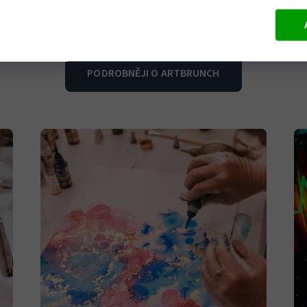
Kombinace malby akrylem se zdobením
.
zlatými plátky.
PODROBNĚJI O ARTBRUNCH