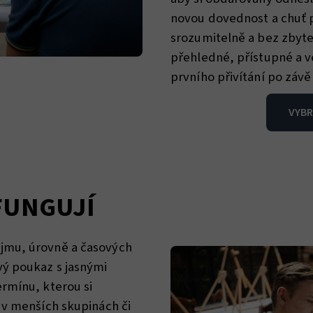
novou dovednost a chuť 
srozumitelně a bez zbyte
přehledné, přístupné a ve
prvního přivítání po závě
VYBR
FUNGUJÍ
jmu, úrovně a časových
vý poukaz s jasnými
rmínu, kterou si
 v menších skupinách či