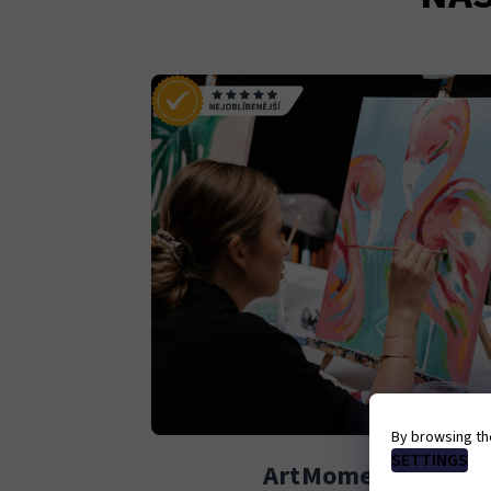
By browsing th
SETTINGS
ArtMoment