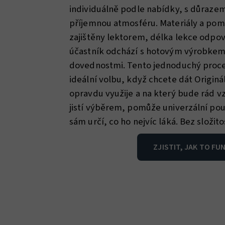
individuálně podle nabídky, s důrazem
příjemnou atmosféru. Materiály a pom
zajištěny lektorem, délka lekce odpo
účastník odchází s hotovým výrobke
dovednostmi. Tento jednoduchý proc
ideální volbu, když chcete dát Originá
opravdu využije a na který bude rád v
jistí výběrem, pomůže univerzální po
sám určí, co ho nejvíc láká. Bez složitos
ZJISTIT, JAK TO FU