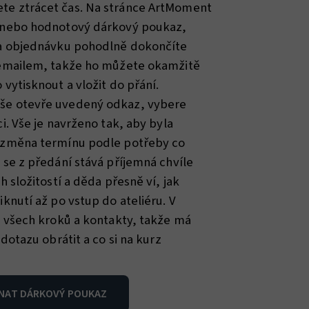
e ztrácet čas. Na stránce ArtMoment
 nebo hodnotový dárkový poukaz,
 a objednávku pohodlně dokončíte
 emailem, takže ho můžete okamžitě
vytisknout a vložit do přání.
še otevře uvedený odkaz, vybere
i. Vše je navrženo tak, aby byla
 změna termínu podle potřeby co
 se z předání stává příjemná chvíle
h složitostí a děda přesně ví, jak
knutí až po vstup do ateliéru. V
d všech kroků a kontakty, takže má
dotazu obrátit a co si na kurz
NAT DÁRKOVÝ POUKAZ