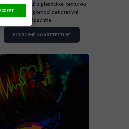
Malování obrazů s plastickou texturou
ACCEPT
vytvářenou pomocí dekorativní
špachtle.
PODROBNĚJI O ARTTEXTURE