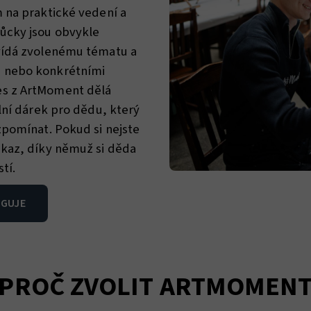
 na praktické vedení a
ůcky jsou obvykle
vídá zvolenému tématu a
m nebo konkrétními
es z ArtMoment dělá
lní dárek pro dědu, který
zpomínat. Pokud si nejste
ukaz, díky němuž si děda
tí.
NGUJE
PROČ ZVOLIT ARTMOMEN