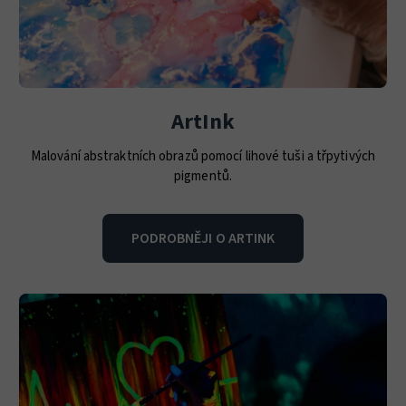
ArtInk
Malování abstraktních obrazů pomocí lihové tuši a třpytivých
pigmentů.
PODROBNĚJI O ARTINK