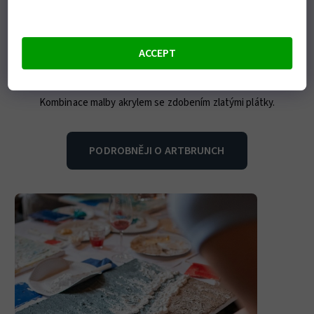
ACCEPT
ArtBrunch
Kombinace malby akrylem se zdobením zlatými plátky.
PODROBNĚJI O ARTBRUNCH