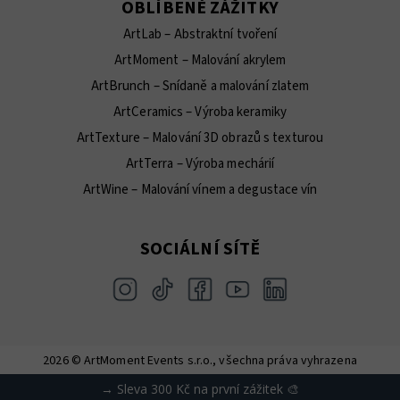
OBLÍBENÉ ZÁŽITKY
ArtLab – Abstraktní tvoření
ArtMoment – Malování akrylem
ArtBrunch – Snídaně a malování zlatem
ArtCeramics – Výroba keramiky
ArtTexture – Malování 3D obrazů s texturou
ArtTerra – Výroba mechárií
ArtWine – Malování vínem a degustace vín
SOCIÁLNÍ SÍTĚ
2026 © ArtMoment Events s.r.o., všechna práva vyhrazena
Vytvořil Shoptet
→ Sleva 300 Kč na první zážitek 🎨