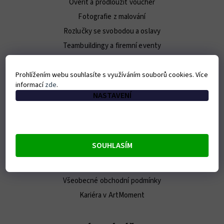
Ověřit a prodloužit voucher
Fotografie z malování
Rozlučky se svobodou a oslavy
Teambuildingy a firemní eventy
Pro novináře / Press Kit
Prohlížením webu souhlasíte s využíváním souborů cookies. Více
informací
zde
.
O ARTMOMENT
NASTAVENÍ
Kontakt
O nás
Náš tým
SOUHLASÍM
E-shop
Franšíza
Všeobecné obchodní podmínky
Kariéra v ArtMoment