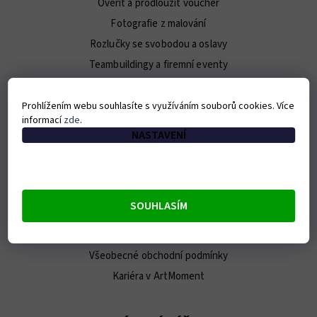
Ověřit a prodloužit voucher
Fotografie z malování
Rozlučky se svobodou a oslavy
Teambuildingy a firemní eventy
Pro novináře / Press Kit
Prohlížením webu souhlasíte s využíváním souborů cookies. Více
informací
zde
.
O ARTMOMENT
NASTAVENÍ
Kontakt
O nás
Náš tým
SOUHLASÍM
E-shop
Franšíza
Všeobecné obchodní podmínky
Kariéra v ArtMoment