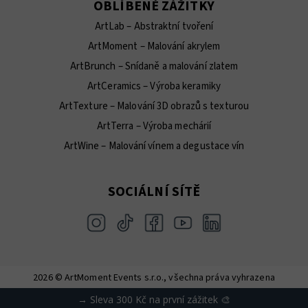
OBLÍBENÉ ZÁŽITKY
ArtLab – Abstraktní tvoření
ArtMoment – Malování akrylem
ArtBrunch – Snídaně a malování zlatem
ArtCeramics – Výroba keramiky
ArtTexture – Malování 3D obrazů s texturou
ArtTerra – Výroba mechárií
ArtWine – Malování vínem a degustace vín
SOCIÁLNÍ SÍTĚ
2026 © ArtMoment Events s.r.o., všechna práva vyhrazena
Vytvořil Shoptet
→ Sleva 300 Kč na první zážitek 🎨