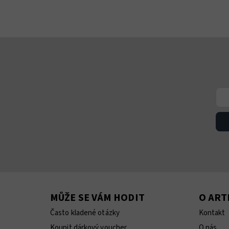
MŮŽE SE VÁM HODIT
O AR
Často kladené otázky
Kontakt
Koupit dárkový voucher
O nás