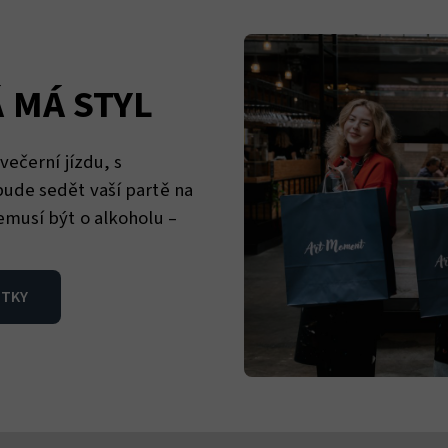
 MÁ STYL
ečerní jízdu, s
ude sedět vaší partě na
emusí být o alkoholu –
ITKY