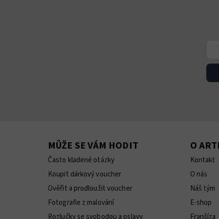
MŮŽE SE VÁM HODIT
O AR
Často kladené otázky
Kontakt
Koupit dárkový voucher
O nás
Ověřit a prodloužit voucher
Náš tým
Fotografie z malování
E-shop
Rozlučky se svobodou a oslavy
Franšíza