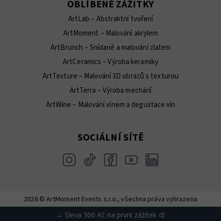
OBLÍBENÉ ZÁŽITKY
ArtLab – Abstraktní tvoření
ArtMoment – Malování akrylem
ArtBrunch – Snídaně a malování zlatem
ArtCeramics – Výroba keramiky
ArtTexture – Malování 3D obrazů s texturou
ArtTerra – Výroba mechárií
ArtWine – Malování vínem a degustace vín
SOCIÁLNÍ SÍTĚ
2026 © ArtMoment Events s.r.o., všechna práva vyhrazena
Vytvořil Shoptet
→ Sleva 300 Kč na první zážitek 🎨