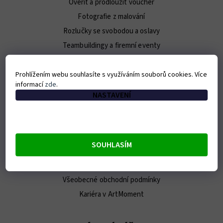
Ověřit a prodloužit voucher
Fotografie z malování
Rozlučky se svobodou a oslavy
Teambuildingy a firemní eventy
Pro novináře / Press Kit
Prohlížením webu souhlasíte s využíváním souborů cookies. Více
informací
zde
.
O ARTMOMENT
NASTAVENÍ
Kontakt
O nás
Náš tým
SOUHLASÍM
E-shop
Franšíza
Všeobecné obchodní podmínky
Kariéra v ArtMoment