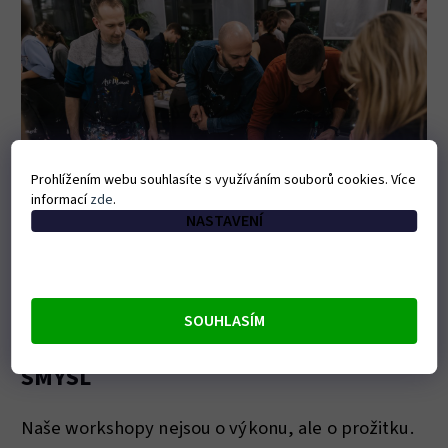
Prohlížením webu souhlasíte s využíváním souborů cookies. Více
informací
zde
.
NASTAVENÍ
SOUHLASÍM
ARTMOMENT: ZÁŽITEK, KTERÝ MÁ
SMYSL
Naše workshopy nejsou o výkonu, ale o prožitku.