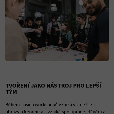
TVOŘENÍ JAKO NÁSTROJ PRO LEPŠÍ
TÝM
Během našich workshopů vzniká víc než jen
obrazy a keramika – vzniká spolupráce, důvěra a