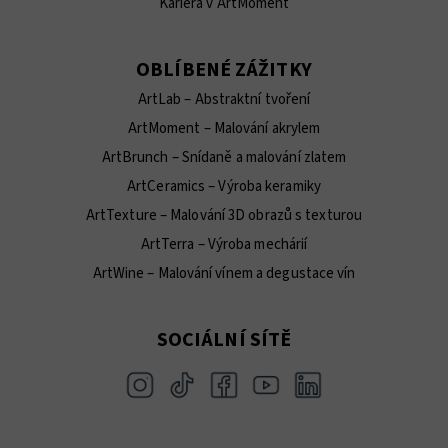
Kariéra v ArtMoment
OBLÍBENÉ ZÁŽITKY
ArtLab – Abstraktní tvoření
ArtMoment – Malování akrylem
ArtBrunch – Snídaně a malování zlatem
ArtCeramics – Výroba keramiky
ArtTexture – Malování 3D obrazů s texturou
ArtTerra – Výroba mechárií
ArtWine – Malování vínem a degustace vín
SOCIÁLNÍ SÍTĚ