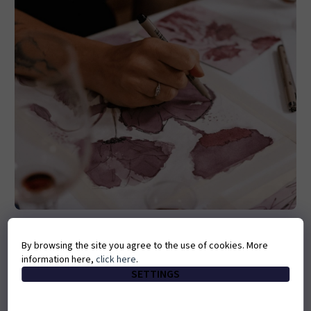
ArtWine
By browsing the site you agree to the use of cookies. More
information here,
click here
.
Degustace vína se someliérem a jedinečná technika malování
SETTINGS
vínem.