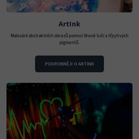
ArtInk
Malování abstraktních obrazů pomocí lihové tuši a třpytivých
pigmentů.
PODROBNĚJI O ARTINK