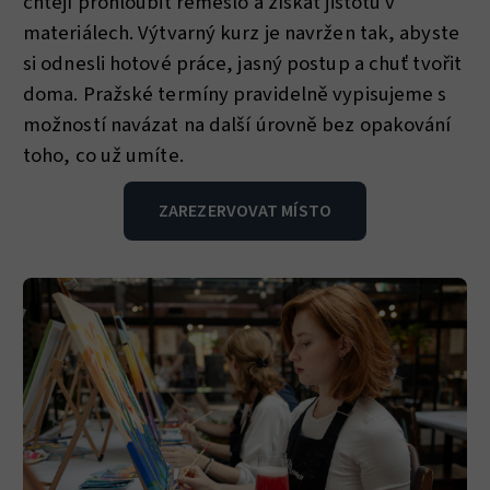
chtějí prohloubit řemeslo a získat jistotu v
materiálech. Výtvarný kurz je navržen tak, abyste
si odnesli hotové práce, jasný postup a chuť tvořit
doma. Pražské termíny pravidelně vypisujeme s
možností navázat na další úrovně bez opakování
toho, co už umíte.
ZAREZERVOVAT MÍSTO