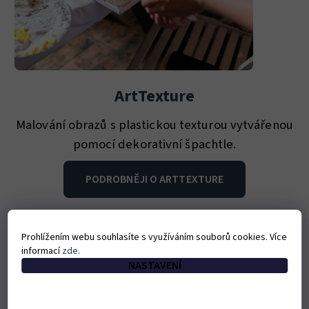
ArtTexture
Malování obrazů s plastickou texturou vytvářenou
pomocí dekorativní špachtle.
PODROBNĚJI O ARTTEXTURE
Prohlížením webu souhlasíte s využíváním souborů cookies. Více
informací
zde
.
NASTAVENÍ