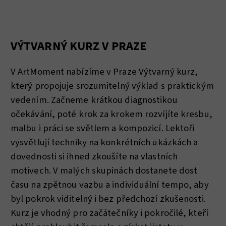
VÝTVARNÝ KURZ V PRAZE
V ArtMoment nabízíme v Praze Výtvarný kurz,
který propojuje srozumitelný výklad s praktickým
vedením. Začneme krátkou diagnostikou
očekávání, poté krok za krokem rozvíjíte kresbu,
malbu i práci se světlem a kompozicí. Lektoři
vysvětlují techniky na konkrétních ukázkách a
dovednosti si ihned zkoušíte na vlastních
motivech. V malých skupinách dostanete dost
času na zpětnou vazbu a individuální tempo, aby
byl pokrok viditelný i bez předchozí zkušenosti.
Kurz je vhodný pro začátečníky i pokročilé, kteří