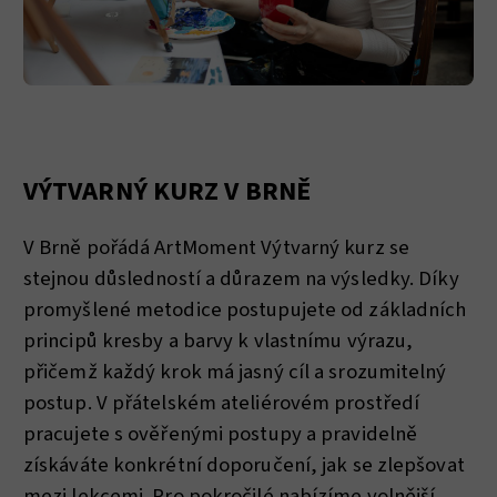
VÝTVARNÝ KURZ V BRNĚ
V Brně pořádá ArtMoment Výtvarný kurz se
stejnou důsledností a důrazem na výsledky. Díky
promyšlené metodice postupujete od základních
principů kresby a barvy k vlastnímu výrazu,
přičemž každý krok má jasný cíl a srozumitelný
postup. V přátelském ateliérovém prostředí
pracujete s ověřenými postupy a pravidelně
získáváte konkrétní doporučení, jak se zlepšovat
mezi lekcemi. Pro pokročilé nabízíme volnější