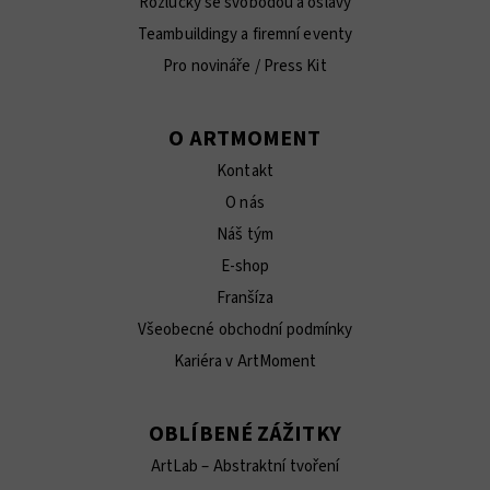
Rozlučky se svobodou a oslavy
Teambuildingy a firemní eventy
Pro novináře / Press Kit
O ARTMOMENT
Kontakt
O nás
Náš tým
E-shop
Franšíza
Všeobecné obchodní podmínky
Kariéra v ArtMoment
OBLÍBENÉ ZÁŽITKY
ArtLab – Abstraktní tvoření