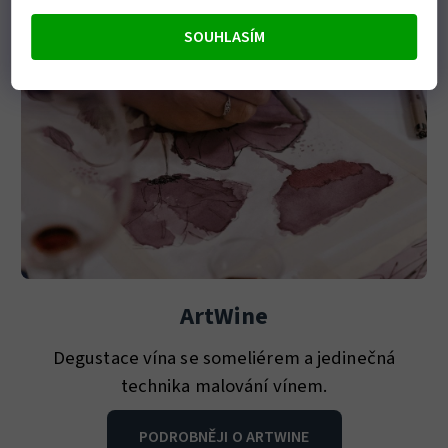
SOUHLASÍM
ArtWine
Degustace vína se someliérem a jedinečná
technika malování vínem.
PODROBNĚJI O ARTWINE