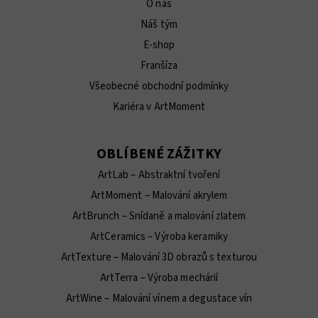
O nás
Náš tým
E-shop
Franšíza
Všeobecné obchodní podmínky
Kariéra v ArtMoment
OBLÍBENÉ ZÁŽITKY
ArtLab – Abstraktní tvoření
ArtMoment – Malování akrylem
ArtBrunch – Snídaně a malování zlatem
ArtCeramics – Výroba keramiky
ArtTexture – Malování 3D obrazů s texturou
ArtTerra – Výroba mechárií
ArtWine – Malování vínem a degustace vín