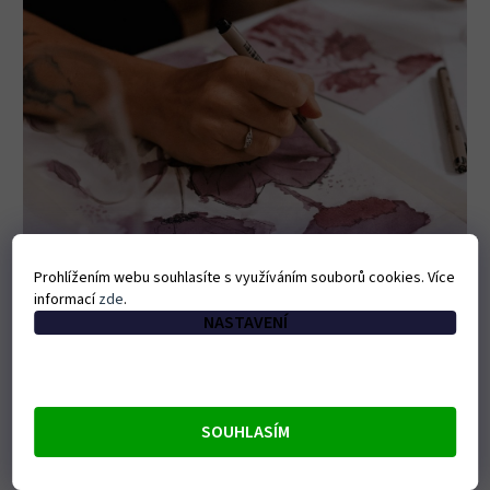
Prohlížením webu souhlasíte s využíváním souborů cookies. Více
informací
zde
.
NASTAVENÍ
ArtWine
Degustace vína se someliérem a jedinečná
SOUHLASÍM
technika malování vínem.