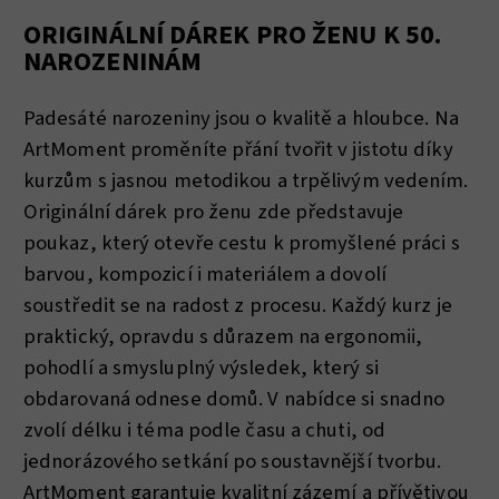
ORIGINÁLNÍ DÁREK PRO ŽENU K 50.
NAROZENINÁM
Padesáté narozeniny jsou o kvalitě a hloubce. Na
ArtMoment proměníte přání tvořit v jistotu díky
kurzům s jasnou metodikou a trpělivým vedením.
Originální dárek pro ženu zde představuje
poukaz, který otevře cestu k promyšlené práci s
barvou, kompozicí i materiálem a dovolí
soustředit se na radost z procesu. Každý kurz je
praktický, opravdu s důrazem na ergonomii,
pohodlí a smysluplný výsledek, který si
obdarovaná odnese domů. V nabídce si snadno
zvolí délku i téma podle času a chuti, od
jednorázového setkání po soustavnější tvorbu.
ArtMoment garantuje kvalitní zázemí a přívětivou