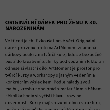
ORIGINÁLNÍ DÁREK PRO ŽENU K 30.
NAROZENINÁM
Ve třiceti je chuť zkoušet nové věci. Originální
dárek pro ženu proto na ArtMoment znamená
dárkový poukaz na tvůrčí kurz, kde se bezpečně
pustí do kreativní techniky pod vedením lektora a
odnese si vlastní dílo. ArtMoment je prostor pro
tvůrčí kurzy a workshopy s jasným vedením a
konkrétním výsledkem. Podle nálady zvolí
malbu, kresbu nebo práci s materiálem a během
několika hodin si vyčistí hlavu i rozvine
dovednosti. Kurzy mají srozumitelnou strukturu,
potřebné pomůcky jsou na místě a atmosféra je