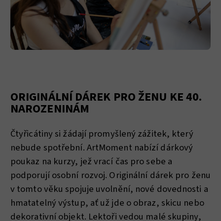
ORIGINÁLNÍ DÁREK PRO ŽENU KE 40.
NAROZENINÁM
Čtyřicátiny si žádají promyšlený zážitek, který
nebude spotřební. ArtMoment nabízí dárkový
poukaz na kurzy, jež vrací čas pro sebe a
podporují osobní rozvoj. Originální dárek pro ženu
v tomto věku spojuje uvolnění, nové dovednosti a
hmatatelný výstup, ať už jde o obraz, skicu nebo
dekorativní objekt. Lektoři vedou malé skupiny,