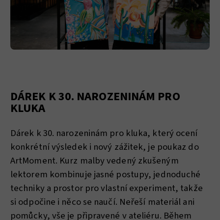
DÁREK K 30. NAROZENINÁM PRO
KLUKA
Dárek k 30. narozeninám pro kluka, který ocení
konkrétní výsledek i nový zážitek, je poukaz do
ArtMoment. Kurz malby vedený zkušeným
lektorem kombinuje jasné postupy, jednoduché
techniky a prostor pro vlastní experiment, takže
si odpočine i něco se naučí. Neřeší materiál ani
pomůcky, vše je připravené v ateliéru. Během