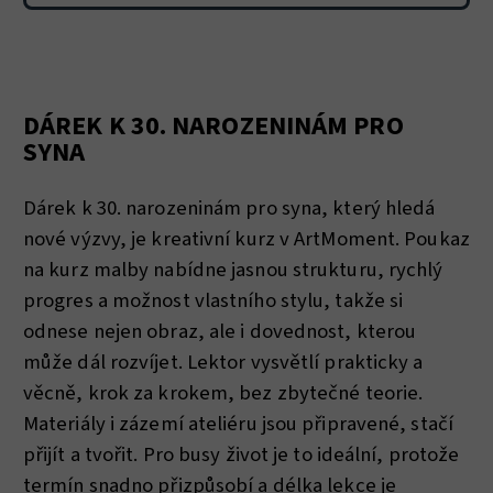
DÁREK K 30. NAROZENINÁM PRO
SYNA
Dárek k 30. narozeninám pro syna, který hledá
nové výzvy, je kreativní kurz v ArtMoment. Poukaz
na kurz malby nabídne jasnou strukturu, rychlý
progres a možnost vlastního stylu, takže si
odnese nejen obraz, ale i dovednost, kterou
může dál rozvíjet. Lektor vysvětlí prakticky a
věcně, krok za krokem, bez zbytečné teorie.
Materiály i zázemí ateliéru jsou připravené, stačí
přijít a tvořit. Pro busy život je to ideální, protože
termín snadno přizpůsobí a délka lekce je