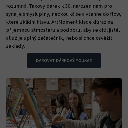
rozumná. Takový dárek k 30. narozeninám pro
syna je smysluplný, neokouká se a vtáhne do flow,
které zklidní hlavu. ArtMoment klade důraz na
příjemnou atmosféru a podporu, aby se cítil jistě,
ať už je úplný začátečník, nebo si chce osvěžit
základy.
DAROVAT DÁRKOVÝ POUKAZ