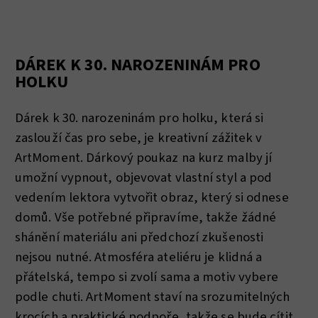
DÁREK K 30. NAROZENINÁM PRO
HOLKU
Dárek k 30. narozeninám pro holku, která si
zaslouží čas pro sebe, je kreativní zážitek v
ArtMoment. Dárkový poukaz na kurz malby jí
umožní vypnout, objevovat vlastní styl a pod
vedením lektora vytvořit obraz, který si odnese
domů. Vše potřebné připravíme, takže žádné
shánění materiálu ani předchozí zkušenosti
nejsou nutné. Atmosféra ateliéru je klidná a
přátelská, tempo si zvolí sama a motiv vybere
podle chuti. ArtMoment staví na srozumitelných
krocích a praktické podpoře, takže se bude cítit