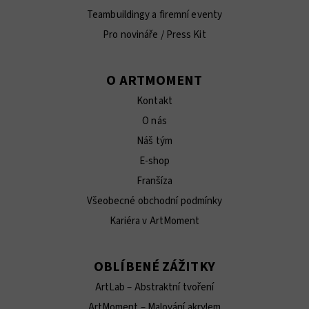
Teambuildingy a firemní eventy
Pro novináře / Press Kit
O ARTMOMENT
Kontakt
O nás
Náš tým
E-shop
Franšíza
Všeobecné obchodní podmínky
Kariéra v ArtMoment
OBLÍBENÉ ZÁŽITKY
ArtLab – Abstraktní tvoření
ArtMoment – Malování akrylem