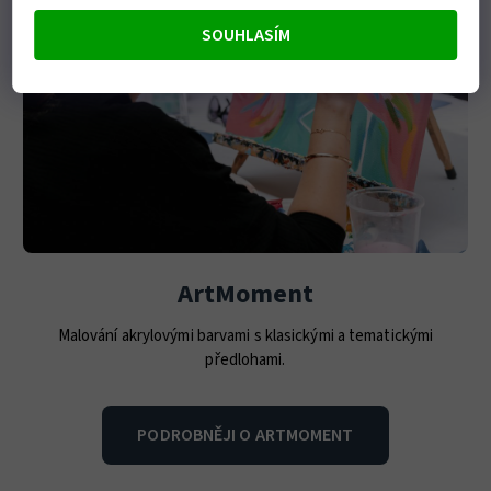
SOUHLASÍM
ArtMoment
Malování akrylovými barvami s klasickými a tematickými
předlohami.
PODROBNĚJI O ARTMOMENT