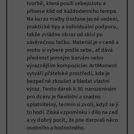
tvorbě, která posílí sebejistotu a
přinese klid od každodenního tempa.
Na kurzu malby dostane jasné vedení,
praktické tipy a individuální podporu,
takže zvládne obraz od skici po
závěrečnou tečku. Materiál je v ceně a
motiv si vybere podle sebe, ať dává
přednost jemným barvám nebo
výraznějším kompozicím. ArtMoment
vytváří přátelské prostředí, kde je
bezpečné zkoušet a hledat vlastní
výraz. Tento dárek k 30. narozeninám
pro dceru je flexibilní a snadno
uplatnitelný, termín si zvolí, když se jí
to hodí. Získá vzpomínku i dílo na zeď
a vy dobrý pocit, že jste darovali něco
osobního a hodnotného.