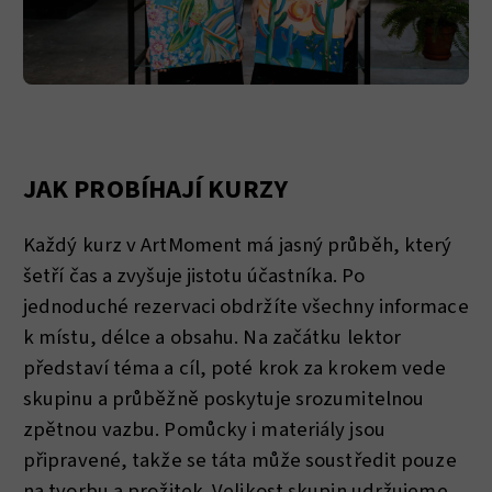
JAK PROBÍHAJÍ KURZY
Každý kurz v ArtMoment má jasný průběh, který
šetří čas a zvyšuje jistotu účastníka. Po
jednoduché rezervaci obdržíte všechny informace
k místu, délce a obsahu. Na začátku lektor
představí téma a cíl, poté krok za krokem vede
skupinu a průběžně poskytuje srozumitelnou
zpětnou vazbu. Pomůcky i materiály jsou
připravené, takže se táta může soustředit pouze
na tvorbu a prožitek. Velikost skupin udržujeme