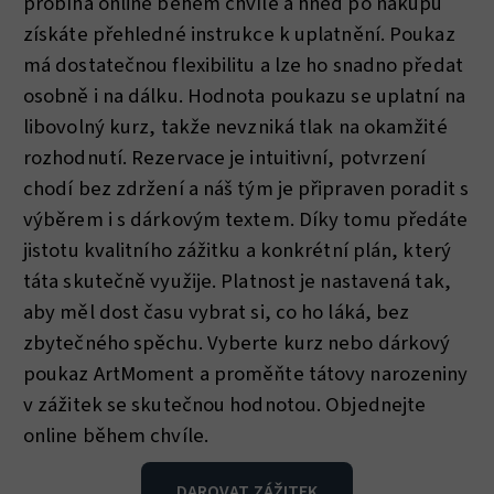
probíhá online během chvíle a hned po nákupu
získáte přehledné instrukce k uplatnění. Poukaz
má dostatečnou flexibilitu a lze ho snadno předat
osobně i na dálku. Hodnota poukazu se uplatní na
libovolný kurz, takže nevzniká tlak na okamžité
rozhodnutí. Rezervace je intuitivní, potvrzení
chodí bez zdržení a náš tým je připraven poradit s
výběrem i s dárkovým textem. Díky tomu předáte
jistotu kvalitního zážitku a konkrétní plán, který
táta skutečně využije. Platnost je nastavená tak,
aby měl dost času vybrat si, co ho láká, bez
zbytečného spěchu. Vyberte kurz nebo dárkový
poukaz ArtMoment a proměňte tátovy narozeniny
v zážitek se skutečnou hodnotou. Objednejte
online během chvíle.
DAROVAT ZÁŽITEK