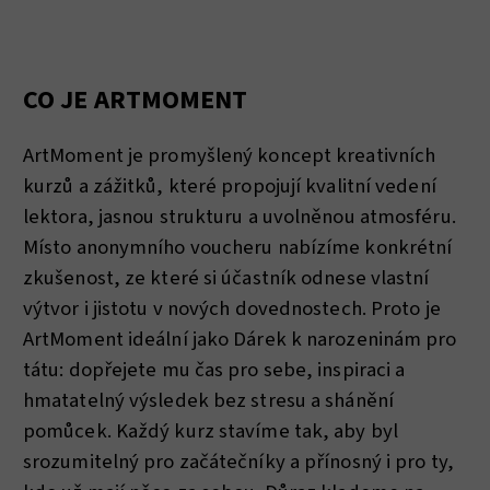
CO JE ARTMOMENT
ArtMoment je promyšlený koncept kreativních
kurzů a zážitků, které propojují kvalitní vedení
lektora, jasnou strukturu a uvolněnou atmosféru.
Místo anonymního voucheru nabízíme konkrétní
zkušenost, ze které si účastník odnese vlastní
výtvor i jistotu v nových dovednostech. Proto je
ArtMoment ideální jako Dárek k narozeninám pro
tátu: dopřejete mu čas pro sebe, inspiraci a
hmatatelný výsledek bez stresu a shánění
pomůcek. Každý kurz stavíme tak, aby byl
srozumitelný pro začátečníky a přínosný i pro ty,