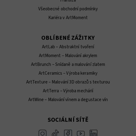
Franšíza
Všeobecné obchodní podmínky
Kariéra v ArtMoment
OBLÍBENÉ ZÁŽITKY
ArtLab – Abstraktní tvoření
ArtMoment – Malování akrylem
ArtBrunch – Snídaně a malování zlatem
ArtCeramics – Výroba keramiky
ArtTexture – Malování 3D obrazů s texturou
ArtTerra – Výroba mechárií
ArtWine – Malování vínem a degustace vín
SOCIÁLNÍ SÍTĚ