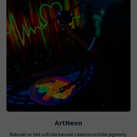
ArtNeon
Malování ve tmě svítícími barvami s luminiscenčními pigmenty.