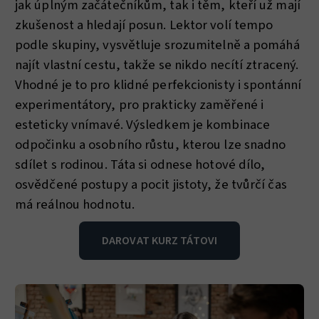
jak úplným začátečníkům, tak i těm, kteří už mají
zkušenost a hledají posun. Lektor volí tempo
podle skupiny, vysvětluje srozumitelně a pomáhá
najít vlastní cestu, takže se nikdo necítí ztracený.
Vhodné je to pro klidné perfekcionisty i spontánní
experimentátory, pro prakticky zaměřené i
esteticky vnímavé. Výsledkem je kombinace
odpočinku a osobního růstu, kterou lze snadno
sdílet s rodinou. Táta si odnese hotové dílo,
osvědčené postupy a pocit jistoty, že tvůrčí čas
má reálnou hodnotu.
DAROVAT KURZ TÁTOVI