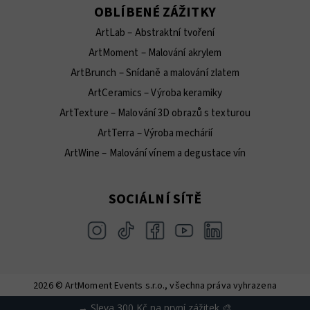
OBLÍBENÉ ZÁŽITKY
ArtLab – Abstraktní tvoření
ArtMoment – Malování akrylem
ArtBrunch – Snídaně a malování zlatem
ArtCeramics – Výroba keramiky
ArtTexture – Malování 3D obrazů s texturou
ArtTerra – Výroba mechárií
ArtWine – Malování vínem a degustace vín
SOCIÁLNÍ SÍTĚ
2026 © ArtMoment Events s.r.o., všechna práva vyhrazena
Vytvořil Shoptet
→ Sleva 300 Kč na první zážitek 🎨