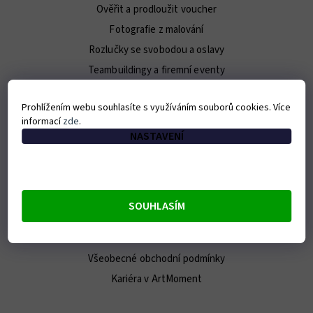
Ověřit a prodloužit voucher
Fotografie z malování
Rozlučky se svobodou a oslavy
Teambuildingy a firemní eventy
Pro novináře / Press Kit
Prohlížením webu souhlasíte s využíváním souborů cookies. Více
informací
zde
.
O ARTMOMENT
NASTAVENÍ
Kontakt
O nás
Náš tým
SOUHLASÍM
E-shop
Franšíza
Všeobecné obchodní podmínky
Kariéra v ArtMoment