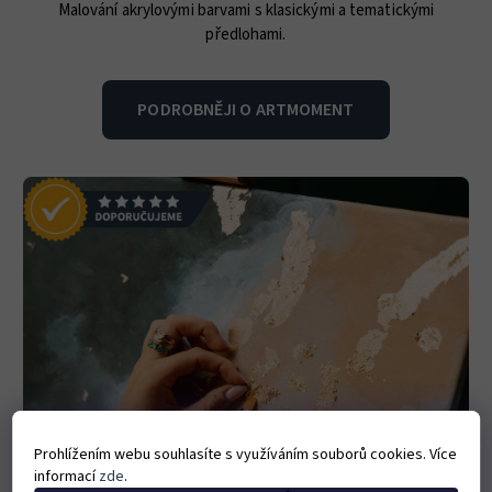
Malování akrylovými barvami s klasickými a tematickými
předlohami.
PODROBNĚJI O ARTMOMENT
Prohlížením webu souhlasíte s využíváním souborů cookies. Více
informací
zde
.