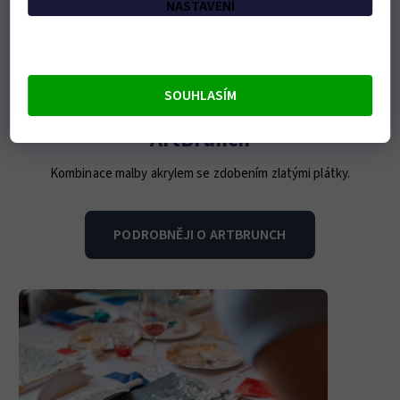
NASTAVENÍ
SOUHLASÍM
ArtBrunch
Kombinace malby akrylem se zdobením zlatými plátky.
PODROBNĚJI O ARTBRUNCH