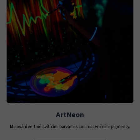
ArtNeon
Malování ve tmě svítícími barvami s luminiscenčními pigmenty.