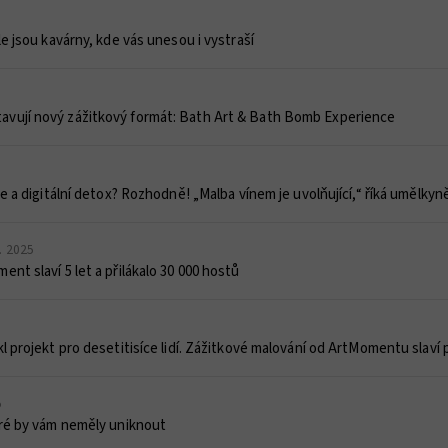
le jsou kavárny, kde vás unesou i vystraší
vují nový zážitkový formát: Bath Art & Bath Bomb Experience
ie a digitální detox? Rozhodně! „Malba vínem je uvolňující,“ říká umělkyn
7. 2025
nt slaví 5 let a přilákalo 30 000 hostů
l projekt pro desetitisíce lidí. Zážitkové malování od ArtMomentu slaví 
5
eré by vám neměly uniknout