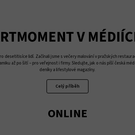
RTMOMENT V MÉDIÍ
ro desetitisíce lidí. Začínali jsme s večery malování v pražských restaur
ku až po šití – pro veřejnost i firmy. Sledujte, jak o nás píší česká méd
deníky a lifestylové magazíny.
Celý příběh
ONLINE