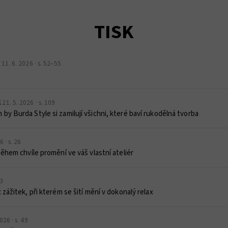
TISK
11. 6. 2026 · s. 52–55
l
21. 5. 2026 · s. 109
y Burda Style si zamilují všichni, které baví rukodělná tvorba
6 · s. 26
během chvíle promění ve váš vlastní ateliér
53
zážitek, při kterém se šití mění v dokonalý relax
026 · s. 49