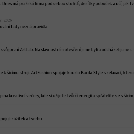
 Dnes má pražská firma pod sebou sto lidí, desítky poboček a učí, jak t
 7. 2026
ování tady nezná pravidla
svůj první ArtLab. Na slavnostním otevření jsme byli a odcházeli jsme s
 k šicímu stroji: ArtFashion spojuje kouzlo Burda Style s relaxací, kte
p na kreativní večery, kde si užijete tvůrčí energii a spřátelíte se s šicí
pojují zážitek a tvorbu