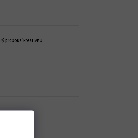
rý probouzí kreativitu!