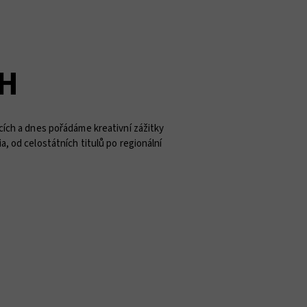
CH
acích a dnes pořádáme kreativní zážitky
ia, od celostátních titulů po regionální