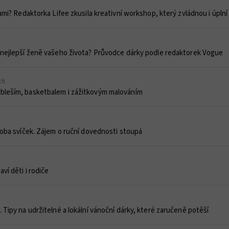
kami? Redaktorka Lifee zkusila kreativní workshop, který zvládnou i úplní
t nejlepší ženě vašeho života? Průvodce dárky podle redaktorek Vogue
26
bleším, basketbalem i zážitkovým malováním
ýroba svíček. Zájem o ruční dovednosti stoupá
ví děti i rodiče
. Tipy na udržitelné a lokální vánoční dárky, které zaručeně potěší