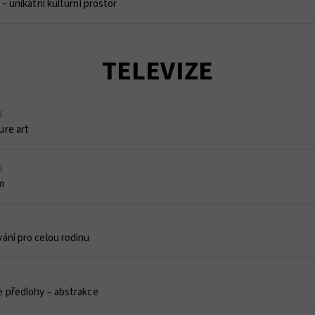
 – unikátní kulturní prostor
TELEVIZE
4
ure art
4
m
ání pro celou rodinu
e předlohy – abstrakce