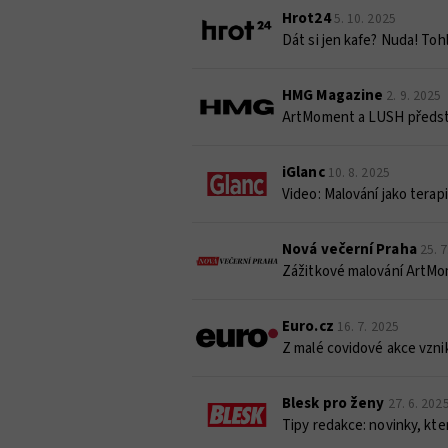
Hrot24
5. 10. 2025
Dát si jen kafe? Nuda! Toh
HMG Magazine
2. 9. 2025
ArtMoment a LUSH předsta
iGlanc
10. 8. 2025
Video: Malování jako terap
Nová večerní Praha
25. 
Zážitkové malování ArtMome
Euro.cz
16. 7. 2025
Z malé covidové akce vznik
Blesk pro ženy
27. 6. 202
Tipy redakce: novinky, kt