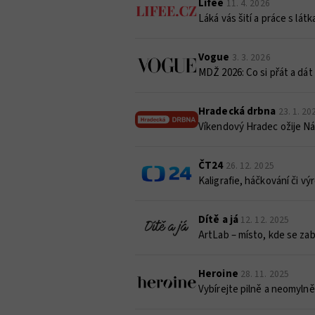
Lifee
11. 4. 2026
Láká vás šití a práce s lát
Vogue
3. 3. 2026
MDŽ 2026: Co si přát a dá
Hradecká drbna
23. 1. 20
Víkendový Hradec ožije Ná
ČT24
26. 12. 2025
Kaligrafie, háčkování či v
Dítě a já
12. 12. 2025
ArtLab – místo, kde se zaba
Heroine
28. 11. 2025
Vybírejte pilně a neomylně