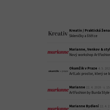
Kreativ / Praktická žena
Skleničky a štětce
Marianne, Venkov & sty
Nový workshop ArtFashion b
Okamžik v Praze
4. 5. 202
ArtLab: prostor, který se 
Marianne
22. 4. 2026 · s. 1
ArtFashion by Burda Style: 
Marianne Bydlení
22. 4. 2