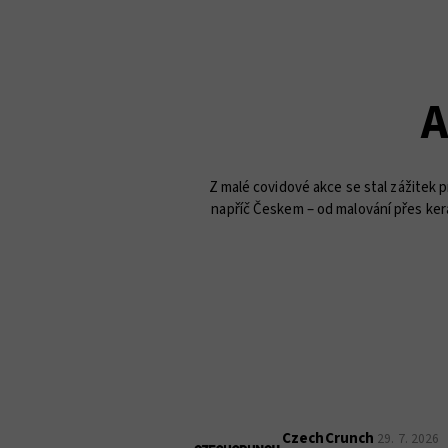
A
Z malé covidové akce se stal zážitek p
napříč Českem – od malování přes kerami
CzechCrunch
29. 7. 2026