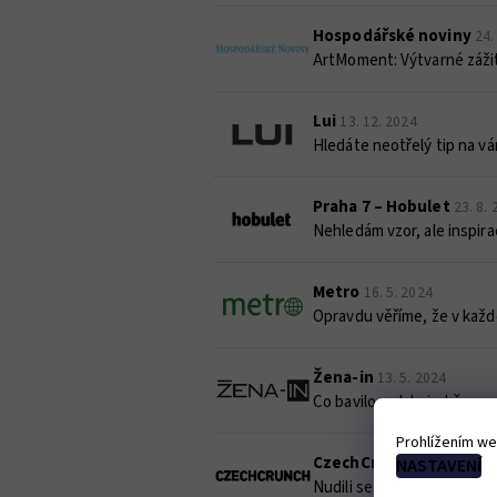
Hospodářské noviny
24.
ArtMoment: Výtvarné zážit
Lui
13. 12. 2024
Hledáte neotřelý tip na vá
Praha 7 – Hobulet
23. 8.
Nehledám vzor, ale inspira
Metro
16. 5. 2024
Opravdu věříme, že v každ
Žena-in
13. 5. 2024
Co bavilo redakci v březn
Prohlížením we
CzechCrunch
8. 1. 2024
NASTAVENÍ
Nudili se během covidu, tak