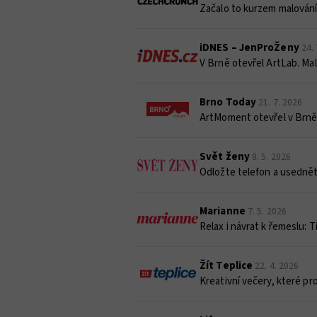
Začalo to kurzem malování.
iDNES – JenProŽeny
24.
V Brně otevřel ArtLab. Mal
Brno Today
21. 7. 2026
ArtMoment otevřel v Brně 
Svět ženy
8. 5. 2026
Odložte telefon a usedněte
Marianne
7. 5. 2026
Relax i návrat k řemeslu: Ti
Žít Teplice
22. 4. 2026
Kreativní večery, které pro