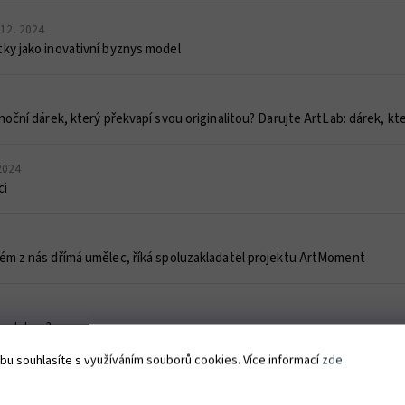
 12. 2024
ky jako inovativní byznys model
noční dárek, který překvapí svou originalitou? Darujte ArtLab: dárek, kte
 2024
ci
ém z nás dřímá umělec, říká spoluzakladatel projektu ArtMoment
u a dubnu?
bu souhlasíte s využíváním souborů cookies. Více informací
zde
.
 odstartovali zážitkové malování. Loni jím prošlo přes sedm tisíc lidí