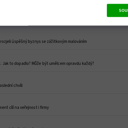
SOU
bývá. Firmy preferují netradiční místa a zážitky
 rozjeli úspěšný byznys se zážitkovým malováním
 Jak to dopadlo? Může být umělcem opravdu každý?
slední chvíli
nt cílí na veřejnost i firmy