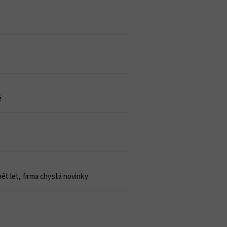
ě
pět let, firma chystá novinky