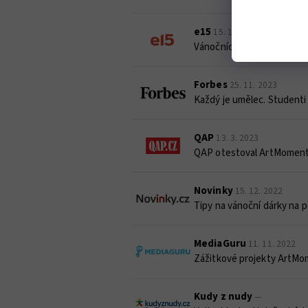
e15
15. 12. 2023
Vánočních večírků opět při
Forbes
25. 11. 2023
Každý je umělec. Studenti
QAP
13. 3. 2023
QAP otestoval ArtMoment.
Novinky
15. 12. 2022
Tipy na vánoční dárky na po
MediaGuru
11. 11. 2022
Zážitkové projekty ArtMome
Kudy z nudy
—