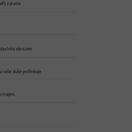
vořit rukama
 vlastním obrazem
rou vaše duše potřebuje
m strojem