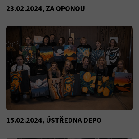
23.02.2024, ZA OPONOU
15.02.2024, ÚSTŘEDNA DEPO