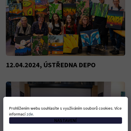
12.04.2024, ÚSTŘEDNA DEPO
Prohlížením webu souhlasíte s využíváním souborů cookies. Více
informací
zde
.
NASTAVENÍ