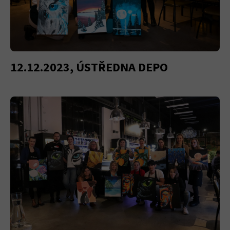
12.12.2023, ÚSTŘEDNA DEPO