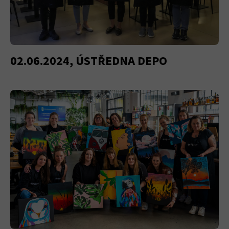
02.06.2024, ÚSTŘEDNA DEPO