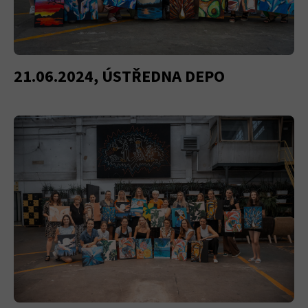
21.06.2024, ÚSTŘEDNA DEPO