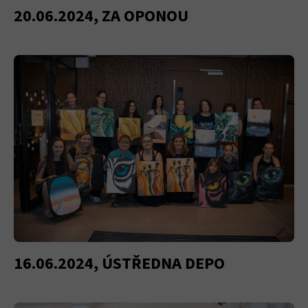
20.06.2024, ZA OPONOU
16.06.2024, ÚSTŘEDNA DEPO