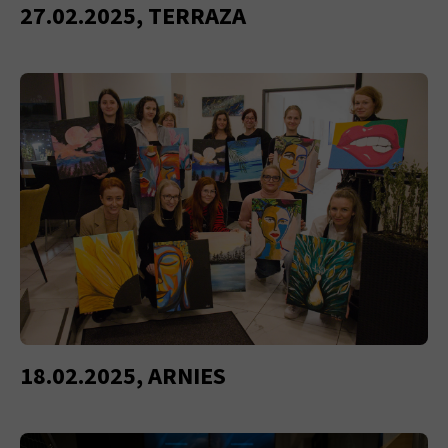
27.02.2025, TERRAZA
18.02.2025, ARNIES