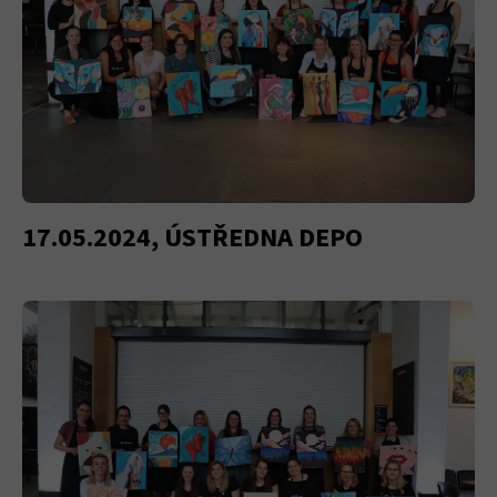
17.05.2024, ÚSTŘEDNA DEPO