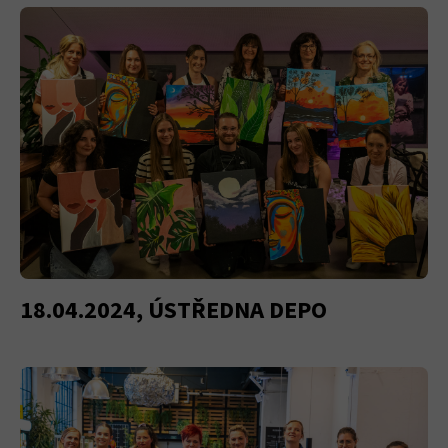
18.04.2024, ÚSTŘEDNA DEPO