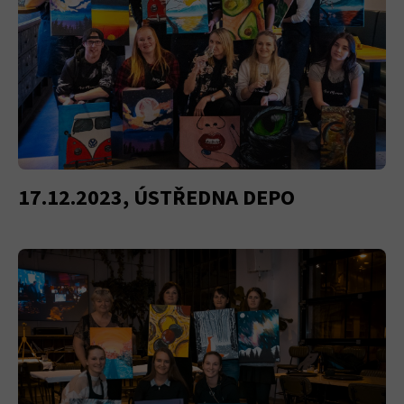
17.12.2023, ÚSTŘEDNA DEPO