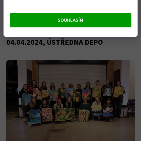
SOUHLASÍM
04.04.2024, ÚSTŘEDNA DEPO