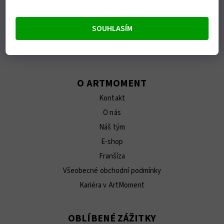
Fotografie z malování
Rozlučky se svobodou a oslavy
SOUHLASÍM
Teambuildingy a firemní eventy
Pro novináře / Press Kit
O ARTMOMENT
Kontakt
O nás
Náš tým
E-shop
Franšíza
Všeobecné obchodní podmínky
Kariéra v ArtMoment
OBLÍBENÉ ZÁŽITKY