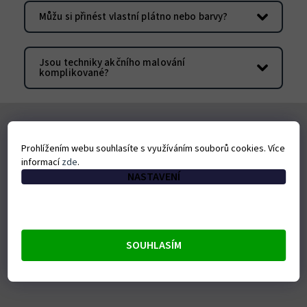
Můžu si přinést vlastní plátno nebo barvy?
Jsou techniky akčního malování
komplikované?
ODEBÍRAT NEWSLETTER
Prohlížením webu souhlasíte s využíváním souborů cookies. Více
informací
zde
.
NASTAVENÍ
SOUHLASÍM
Vložením e-mailu souhlasíte s
podmínkami ochrany osobních
údajů