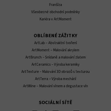
Franšíza
Všeobecné obchodní podmínky
Kariéra v ArtMoment
OBLÍBENÉ ZÁŽITKY
ArtLab – Abstraktní tvoření
ArtMoment – Malování akrylem
ArtBrunch – Snídaně a malování zlatem
ArtCeramics – Výroba keramiky
ArtTexture – Malování 3D obrazů s texturou
ArtTerra – Výroba mechárií
ArtWine – Malování vínem a degustace vín
SOCIÁLNÍ SÍTĚ