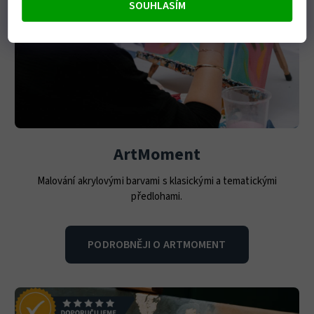
SOUHLASÍM
ArtMoment
Malování akrylovými barvami s klasickými a tematickými
předlohami.
PODROBNĚJI O ARTMOMENT