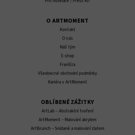
Pro novináře / Press Kit
O ARTMOMENT
Kontakt
O nás
Náš tým
E-shop
Franšíza
Všeobecné obchodní podmínky
Kariéra v ArtMoment
OBLÍBENÉ ZÁŽITKY
ArtLab – Abstraktní tvoření
ArtMoment – Malování akrylem
ArtBrunch – Snídaně a malování zlatem