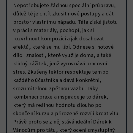
Nepotřebujete žádnou speciální průpravu,
důležité je chtít zkusit nové postupy a dát
prostor vlastnímu nápadu. Táta získá jistotu
v práci s materiály, pochopí, jak si
rozvrhnout kompozici a jak dosahovat
efektů, které se mu líbí. Odnese si hotové
dílo i znalosti, které využije doma, a také
klidný zážitek, jenž vyrovnává pracovní
stres. Zkušený lektor respektuje tempo
každého účastníka a dává konkrétní,
srozumitelnou zpětnou vazbu. Díky
kombinaci praxe a inspirace je to dárek,
který má reálnou hodnotu dlouho po
skončení kurzu a přirozeně rozvíjí kreativitu.
Právě proto se z něj stává ideální Dárek k
Vánocům pro tátu, který ocení smysluplný