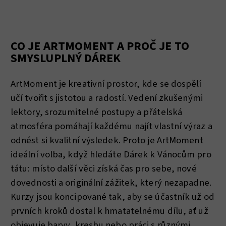
CO JE ARTMOMENT A PROČ JE TO
SMYSLUPLNÝ DÁREK
ArtMoment je kreativní prostor, kde se dospělí
učí tvořit s jistotou a radostí. Vedení zkušenými
lektory, srozumitelné postupy a přátelská
atmosféra pomáhají každému najít vlastní výraz a
odnést si kvalitní výsledek. Proto je ArtMoment
ideální volba, když hledáte Dárek k Vánocům pro
tátu: místo další věci získá čas pro sebe, nové
dovednosti a originální zážitek, který nezapadne.
Kurzy jsou koncipované tak, aby se účastník už od
prvních kroků dostal k hmatatelnému dílu, ať už
objevuje barvy, kresbu nebo práci s různými