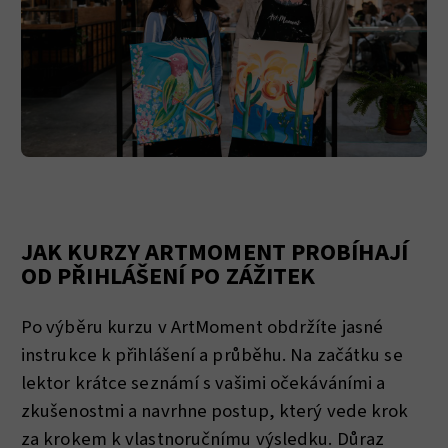
JAK KURZY ARTMOMENT PROBÍHAJÍ
OD PŘIHLÁŠENÍ PO ZÁŽITEK
Po výběru kurzu v ArtMoment obdržíte jasné
instrukce k přihlášení a průběhu. Na začátku se
lektor krátce seznámí s vašimi očekáváními a
zkušenostmi a navrhne postup, který vede krok
za krokem k vlastnoručnímu výsledku. Důraz