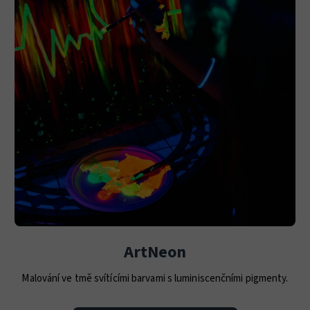
ArtNeon
Malování ve tmě svítícími barvami s luminiscenčními pigmenty.