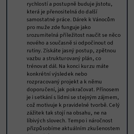
rychlostí a postupně buduje jistotu,
která je přenositelná do další
samostatné práce. Dárek k Vánocům
pro muže zde funguje jako
srozumitelná příležitost naučit se něco
nového a současně si odpočinout od
rutiny. Získáte jasný postup, zpětnou
vazbu a strukturovaný plán, co
trénovat dál. Na konci kurzu máte
konkrétní výsledek nebo
rozpracovaný projekt a k němu
doporučení, jak pokračovat. Přínosem
je i setkání s lidmi se stejným zájmem,
což motivuje k pravidelné tvorbě. Celý
zážitek tak stojí na obsahu, ne na
líbivých slovech. Tempo i náročnost
přizpůsobíme aktuálním zkušenostem