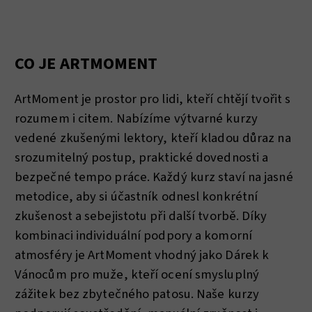
CO JE ARTMOMENT
ArtMoment je prostor pro lidi, kteří chtějí tvořit s
rozumem i citem. Nabízíme výtvarné kurzy
vedené zkušenými lektory, kteří kladou důraz na
srozumitelný postup, praktické dovednosti a
bezpečné tempo práce. Každý kurz staví na jasné
metodice, aby si účastník odnesl konkrétní
zkušenost a sebejistotu při další tvorbě. Díky
kombinaci individuální podpory a komorní
atmosféry je ArtMoment vhodný jako Dárek k
Vánocům pro muže, kteří ocení smysluplný
zážitek bez zbytečného patosu. Naše kurzy