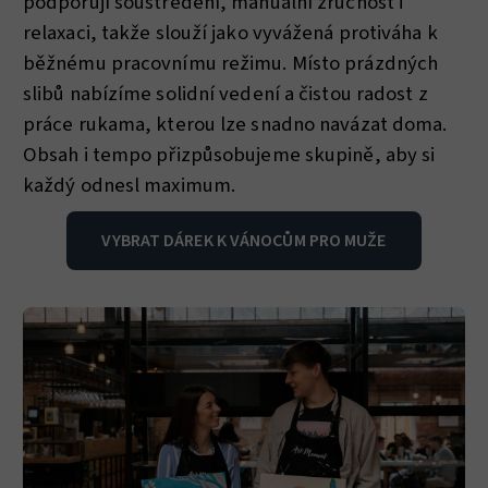
podporují soustředění, manuální zručnost i
relaxaci, takže slouží jako vyvážená protiváha k
běžnému pracovnímu režimu. Místo prázdných
slibů nabízíme solidní vedení a čistou radost z
práce rukama, kterou lze snadno navázat doma.
Obsah i tempo přizpůsobujeme skupině, aby si
každý odnesl maximum.
VYBRAT DÁREK K VÁNOCŮM PRO MUŽE