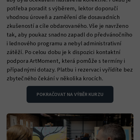
potřeba poradit s výběrem, lektor doporučí
vhodnou úroveň a zaměření dle dosavadních
zkušeností a cíle obdarovaného. Vše je navrženo
tak, aby poukaz snadno zapadl do předvánočního
i lednového programu a nebyl administrativní
zátěží. Po celou dobu je k dispozici kontaktní
podpora ArtMoment, která pomůže s termíny i
případnými dotazy. Platbu i rezervaci vyřídíte bez
zbytečného čekání v několika krocích.
POKRAČOVAT NA VÝBĚR KURZU