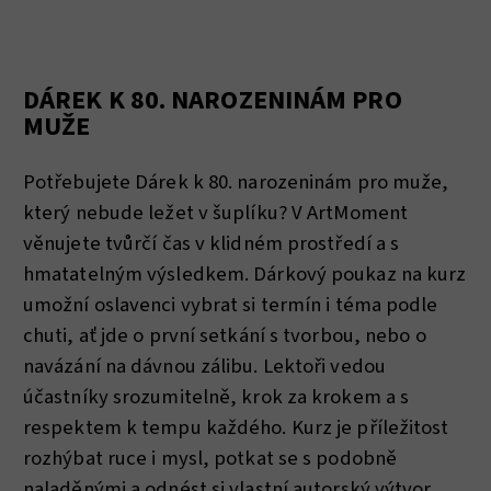
DÁREK K 80. NAROZENINÁM PRO
MUŽE
Potřebujete Dárek k 80. narozeninám pro muže,
který nebude ležet v šuplíku? V ArtMoment
věnujete tvůrčí čas v klidném prostředí a s
hmatatelným výsledkem. Dárkový poukaz na kurz
umožní oslavenci vybrat si termín i téma podle
chuti, ať jde o první setkání s tvorbou, nebo o
navázání na dávnou zálibu. Lektoři vedou
účastníky srozumitelně, krok za krokem a s
respektem k tempu každého. Kurz je příležitost
rozhýbat ruce i mysl, potkat se s podobně
naladěnými a odnést si vlastní autorský výtvor,