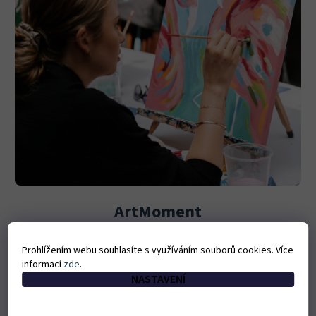
ArtMoment
Malování akrylovými barvami s klasickými a tematickými
Prohlížením webu souhlasíte s využíváním souborů cookies. Více
předlohami.
informací
zde
.
NASTAVENÍ
PODROBNĚJI O ARTMOMENT