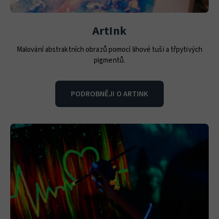
ArtInk
Malování abstraktních obrazů pomocí lihové tuši a třpytivých
pigmentů.
PODROBNĚJI O ARTINK