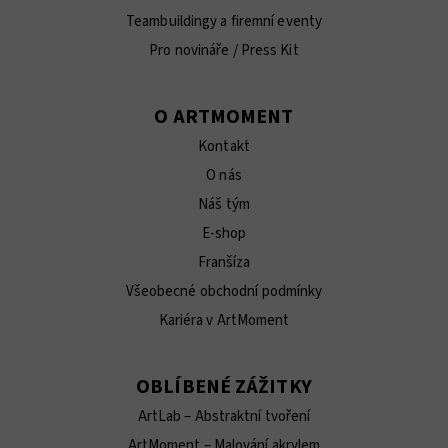
Teambuildingy a firemní eventy
Pro novináře / Press Kit
O ARTMOMENT
Kontakt
O nás
Náš tým
E-shop
Franšíza
Všeobecné obchodní podmínky
Kariéra v ArtMoment
OBLÍBENÉ ZÁŽITKY
ArtLab – Abstraktní tvoření
ArtMoment – Malování akrylem