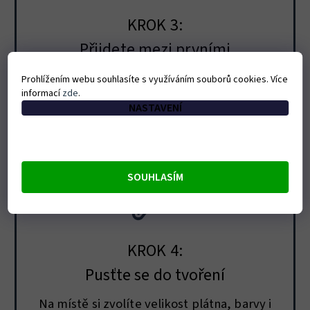
KROK 3:
Přijdete mezi prvními
Lidé z waitlistu se o otevření a rezervaci
Prohlížením webu souhlasíte s využíváním souborů cookies. Více
informací
zde
.
dozví dříve než ostatní.
NASTAVENÍ
SOUHLASÍM
KROK 4:
Pusťte se do tvoření
Na místě si zvolíte velikost plátna, barvy i