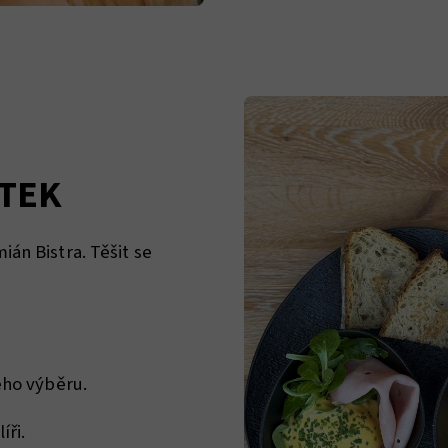
TEK
án Bistra. Těšit se
eho výběru.
íři.