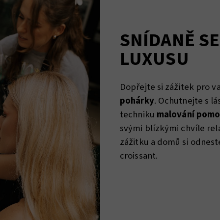
SNÍDANĚ S
LUXUSU
Dopřejte si zážitek pro v
pohárky
. Ochutnejte s l
techniku
malování pomoc
svými blízkými chvíle re
zážitku a domů si odnes
croissant.