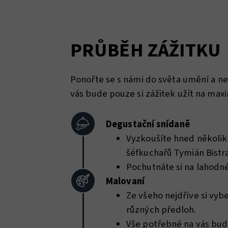
PRŮBĚH ZÁŽITKU
Ponořte se s námi do světa umění a n
vás bude pouze si zážitek užít na ma
Degustační snídaně
Vyzkoušíte hned několik 
šéfkuchařů Tymián Bistra
Pochutnáte si na lahodn
Malovaní
Ze všeho nejdříve si vyb
různých předloh.
Vše potřebné na vás bude