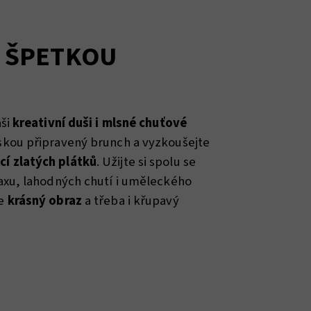
E ŠPETKOU
aši
kreativní duši i mlsné chuťové
áskou připravený brunch a vyzkoušejte
í zlatých plátků
. Užijte si spolu se
laxu, lahodných chutí i uměleckého
te
krásný obraz
a třeba i křupavý