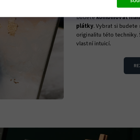
SOU
nádechem luxusu. Společ
budete
kombinovat malb
plátky
. Vybrat si budet
originalitu této techniky
vlastní intuicí.
RE