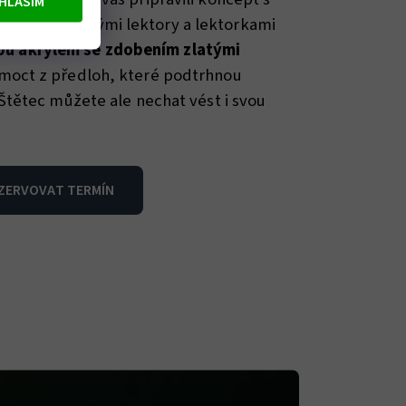
HLASÍM
ně se zkušenými lektory a lektorkami
u akrylem se zdobením zlatými
e moct z předloh, které podtrhnou
. Štětec můžete ale nechat vést i svou
ZERVOVAT TERMÍN