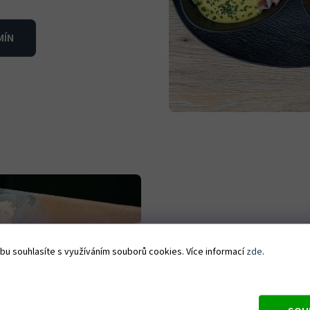
MÍN
MALOVÁNÍ 
bu souhlasíte s využíváním souborů cookies. Více informací
zde
.
ZLATEM
Pro tento prémiový zážite