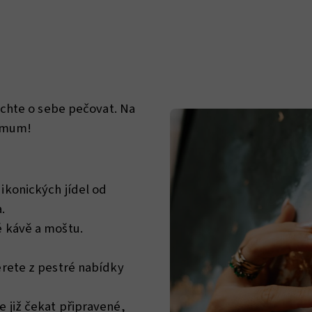
echte o sebe pečovat. Na
ximum!
ikonických jídel od
.
é kávě a moštu.
erete z pestré nabídky
 již čekat připravené,